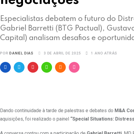
negociações
Especialistas debatem o futuro do Distr
Gabriel Barretti (BTG Pactual), Gustav
Capital) analisam desafios e oportunid
POR
DANIEL DIAS
3 DE ABRIL DE 2025
1 ANO ATRÁS
Dando continuidade à tarde de palestras e debates do
M&A Co
aquisições, foi realizado o painel
“Special Situations: Distr
A conversa contou com a participação de
Gabriel Barretti
, MD 