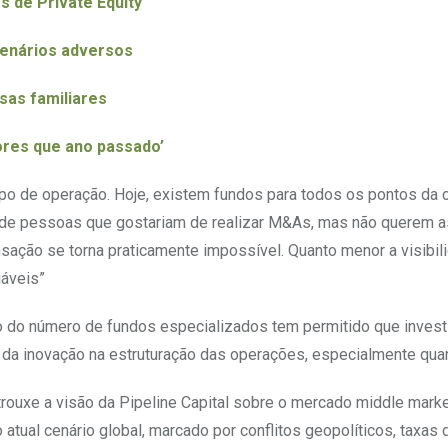
s de Private Equity
cenários adversos
sas familiares
res que ano passado’
po de operação. Hoje, existem fundos para todos os pontos da cu
s de pessoas que gostariam de realizar M&As, mas não querem as
nsação se torna praticamente impossível. Quanto menor a visibili
iáveis”
nto do número de fundos especializados tem permitido que inv
e da inovação na estruturação das operações, especialmente quan
 trouxe a visão da Pipeline Capital sobre o mercado middle ma
o atual cenário global, marcado por conflitos geopolíticos, taxas