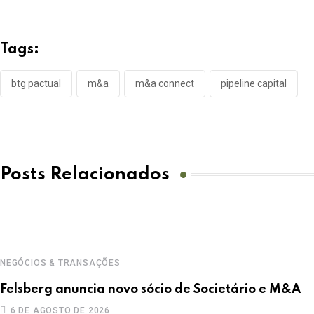
Tags:
btg pactual
m&a
m&a connect
pipeline capital
Posts Relacionados
NEGÓCIOS & TRANSAÇÕES
Felsberg anuncia novo sócio de Societário e M&A
6 DE AGOSTO DE 2026