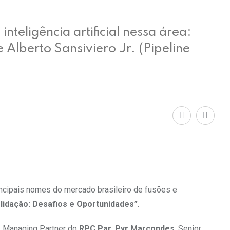
teligência artificial nessa área:
Alberto Sansiviero Jr. (Pipeline
incipais nomes do mercado brasileiro de fusões e
idação: Desafios e Oportunidades”
.
, Managing Partner do
RPC Par
,
Pyr Marcondes
, Senior