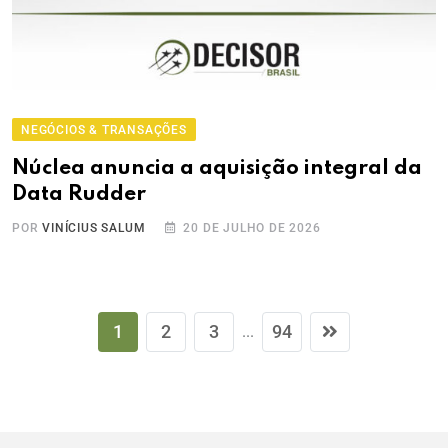
NEGÓCIOS & TRANSAÇÕES
Núclea anuncia a aquisição integral da
Data Rudder
POR
VINÍCIUS SALUM
20 DE JULHO DE 2026
1
2
3
94
...