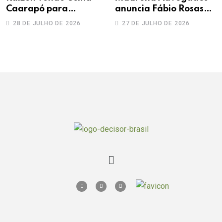
Caarapó para
anuncia Fábio Rosas
Adecoagro em
como novo sócio
28 DE JULHO DE 2026
27 DE JULHO DE 2026
transação de R$ 760
milhões