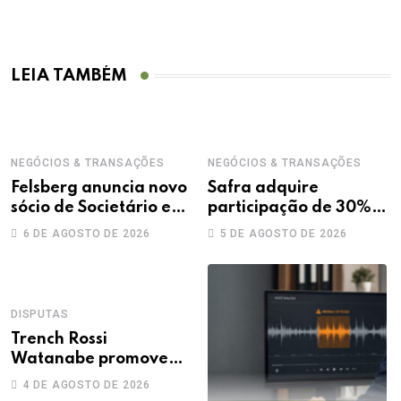
LEIA TAMBÉM
NEGÓCIOS & TRANSAÇÕES
NEGÓCIOS & TRANSAÇÕES
Felsberg anuncia novo
Safra adquire
sócio de Societário e
participação de 30%
M&A
na Treecorp
6 DE AGOSTO DE 2026
5 DE AGOSTO DE 2026
DISPUTAS
Trench Rossi
Watanabe promove
sete advogados a
4 DE AGOSTO DE 2026
sócios