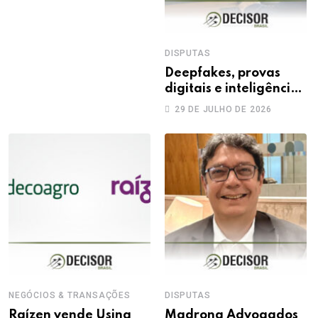
DISPUTAS
Deepfakes, provas
digitais e inteligência
artificial: novos
29 DE JULHO DE 2026
desafios na produção
da prova trabalhista
NEGÓCIOS & TRANSAÇÕES
DISPUTAS
Raízen vende Usina
Madrona Advogados