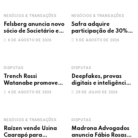
NEGÓCIOS & TRANSAÇÕES
NEGÓCIOS & TRANSAÇÕES
Felsberg anuncia novo
Safra adquire
sócio de Societário e
participação de 30%
M&A
na Treecorp
6 DE AGOSTO DE 2026
5 DE AGOSTO DE 2026
DISPUTAS
DISPUTAS
Trench Rossi
Deepfakes, provas
Watanabe promove
digitais e inteligência
sete advogados a
artificial: novos
4 DE AGOSTO DE 2026
29 DE JULHO DE 2026
sócios
desafios na produção
da prova trabalhista
NEGÓCIOS & TRANSAÇÕES
DISPUTAS
Raízen vende Usina
Madrona Advogados
Caarapó para
anuncia Fábio Rosas