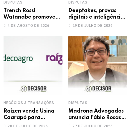
DISPUTAS
DISPUTAS
Trench Rossi
Deepfakes, provas
Watanabe promove
digitais e inteligência
sete advogados a
artificial: novos
4 DE AGOSTO DE 2026
29 DE JULHO DE 2026
sócios
desafios na produção
da prova trabalhista
NEGÓCIOS & TRANSAÇÕES
DISPUTAS
Raízen vende Usina
Madrona Advogados
Caarapó para
anuncia Fábio Rosas
Adecoagro em
como novo sócio
28 DE JULHO DE 2026
27 DE JULHO DE 2026
transação de R$ 760