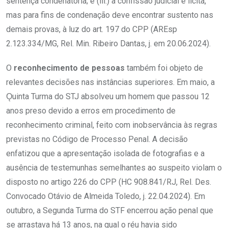
sentença condenatória; e (iii.) a confissão judicial é lícita,
mas para fins de condenação deve encontrar sustento nas
demais provas, à luz do art. 197 do CPP (AREsp
2.123.334/MG, Rel. Min. Ribeiro Dantas, j. em 20.06.2024).
O
reconhecimento de pessoas
também foi objeto de
relevantes decisões nas instâncias superiores. Em maio, a
Ǫuinta Turma do STJ absolveu um homem que passou 12
anos preso devido a erros em procedimento de
reconhecimento criminal, feito com inobservância às regras
previstas no Código de Processo Penal. A decisão
enfatizou que a apresentação isolada de fotografias e a
ausência de testemunhas semelhantes ao suspeito violam o
disposto no artigo 226 do CPP (HC 908.841/RJ, Rel. Des.
Convocado Otávio de Almeida Toledo, j. 22.04.2024). Em
outubro, a Segunda Turma do STF encerrou ação penal que
se arrastava há 13 anos, na qual o réu havia sido