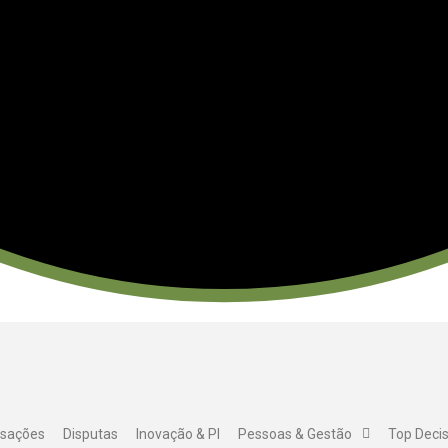
nsações
Disputas
Inovação & PI
Pessoas & Gestão
Top Deci