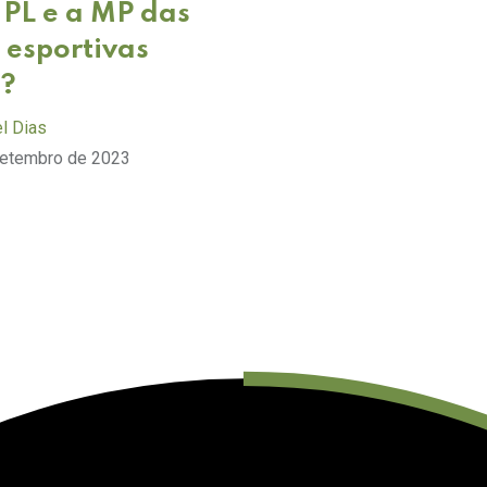
 PL e a MP das
 esportivas
m?
l Dias
setembro de 2023