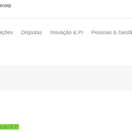
eecorp
ações
Disputas
Inovação & PI
Pessoas & Gest
ação & PI