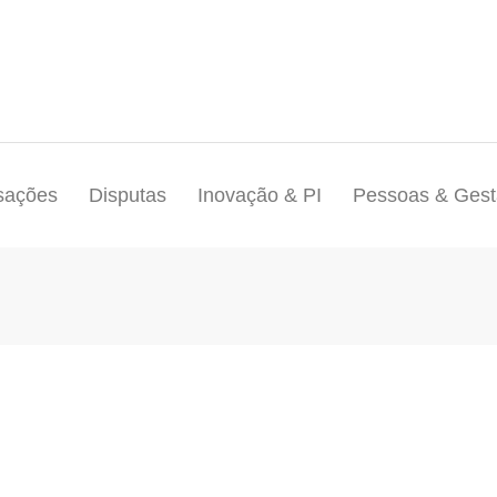
sações
Disputas
Inovação & PI
Pessoas & Ges