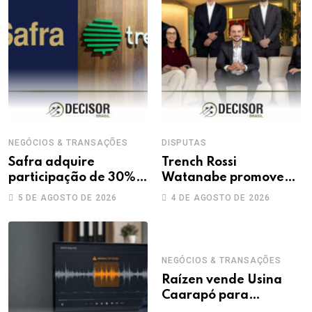
NEGÓCIOS & TRANSAÇÕES
DISPUTAS
Safra adquire
Trench Rossi
participação de 30%
Watanabe promove
na Treecorp
sete advogados a
5 DE AGOSTO DE 2026
4 DE AGOSTO DE 2026
sócios
NEGÓCIOS & TRANSAÇÕES
Raízen vende Usina
Caarapó para
Adecoagro em