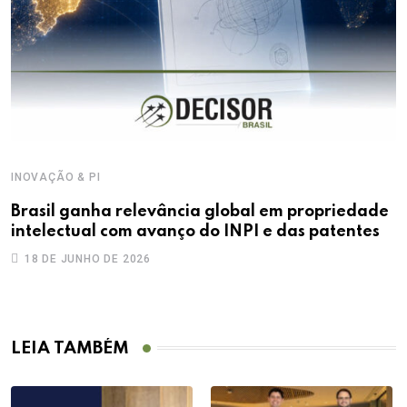
INOVAÇÃO & PI
D
Brasil ganha relevância global em propriedade
L
intelectual com avanço do INPI e das patentes
d
18 DE JUNHO DE 2026
LEIA TAMBÉM