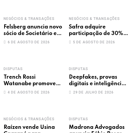
NEGÓCIOS & TRANSAÇÕES
NEGÓCIOS & TRANSAÇÕES
Felsberg anuncia novo
Safra adquire
sócio de Societário e
participação de 30%
M&A
na Treecorp
6 DE AGOSTO DE 2026
5 DE AGOSTO DE 2026
DISPUTAS
DISPUTAS
Trench Rossi
Deepfakes, provas
Watanabe promove
digitais e inteligência
sete advogados a
artificial: novos
4 DE AGOSTO DE 2026
29 DE JULHO DE 2026
sócios
desafios na produção
da prova trabalhista
NEGÓCIOS & TRANSAÇÕES
DISPUTAS
Raízen vende Usina
Madrona Advogados