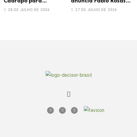
Caarapó para
anuncia Fábio Rosas
Adecoagro em
como novo sócio
28 DE JULHO DE 2026
27 DE JULHO DE 2026
transação de R$ 760
milhões