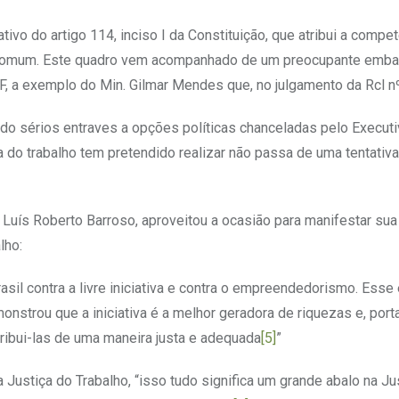
 do artigo 114, inciso I da Constituição, que atribui a compet
a Comum. Este quadro vem acompanhado de um preocupante emba
F, a exemplo do Min. Gilmar Mendes que, no julgamento da Rcl n
ado sérios entraves a opções políticas chanceladas pelo Executi
ça do trabalho tem pretendido realizar não passa de uma tentativ
 Luís Roberto Barroso, aproveitou a ocasião para manifestar sua
lho:
sil contra a livre iniciativa e contra o empreendedorismo. Esse
nstrou que a iniciativa é a melhor geradora de riquezas e, porta
tribui-las de uma maneira justa e adequada
[5]
”
Justiça do Trabalho, “isso tudo significa um grande abalo na Ju