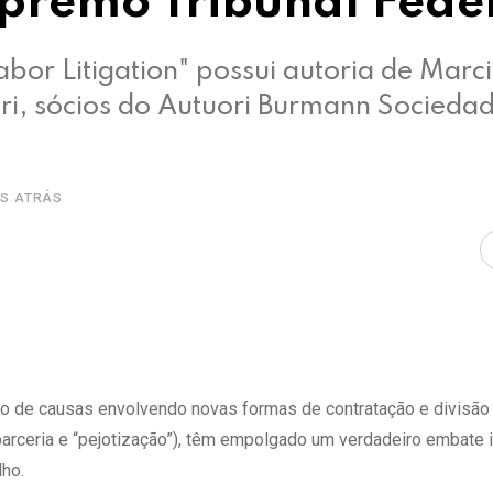
premo Tribunal Fede
abor Litigation" possui autoria de Marc
ri, sócios do Autuori Burmann Socieda
OS ATRÁS
o de causas envolvendo novas formas de contratação e divisão 
parceria e “pejotização”), têm empolgado um verdadeiro embate i
lho.