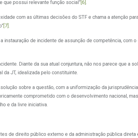
e que possui relevante função social”
[6]
.
xidade com as últimas decisões do STF e chama a atenção par
o”
[7]
.
u a instauração de incidente de assunção de competência, com o 
idente. Diante da sua atual conjuntura, não nos parece que a so
da JT, idealizada pelo constituinte.
olução sobre a questão, com a uniformização da jurisprudência
istoricamente comprometido com o desenvolvimento nacional, ma
o e da livre iniciativa.
es de direito público externo e da administração pública direta e