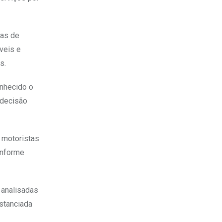
mas de
veis e
s.
onhecido o
 decisão
 motoristas
onforme
 analisadas
bstanciada