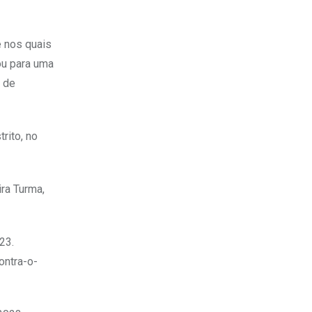
e nos quais
ou para uma
o de
rito, no
ra Turma,
23.
ontra-o-