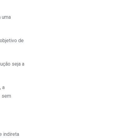
a uma
objetivo de
lução seja a
, a
s sem
 indireta