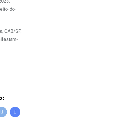
2023.
eito-do-
a, OAB/SP,
nifestam-
o:
bleUpon
Print
Share
via