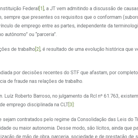
nstituição Federal
[1]
, a JT vem admitindo a discussão de causa
e, sempre que presentes os requisitos que o conformam (subor
vínculo de emprego entre as partes, independente da terminolog
ho autônomo” ou “parceria”.
ções de trabalho
[2]
, é resultado de uma evolução histórica que
ndiada por decisões recentes do STF que afastam, por completo
ncia de fraude nas relações de trabalho.
. Luíz Roberto Barroso, no julgamento da Rcl nº 61.763, existem
o de emprego disciplinada na CLT
[3]
:
sejam contratados pelo regime da Consolidação das Leis do T
lidade ou maior autonomia. Desse modo, são lícitos, ainda que pa
rização de mão de obra, parceria, sociedade e de prestação de s