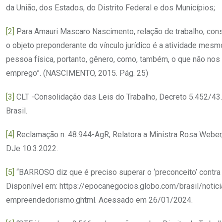
da União, dos Estados, do Distrito Federal e dos Municípios;
[2]
Para Amauri Mascaro Nascimento, relação de trabalho, consi
o objeto preponderante do vínculo jurídico é a atividade mes
pessoa física, portanto, gênero, como, também, o que não nos
emprego”. (NASCIMENTO, 2015. Pág. 25)
[3]
CLT -Consolidação das Leis do Trabalho, Decreto 5.452/43
Brasil.
[4]
Reclamação n. 48.944-AgR, Relatora a Ministra Rosa Weber,
DJe 10.3.2022.
[5]
“BARROSO diz que é preciso superar o ‘preconceito’ contra
Disponível em: https://epocanegocios.globo.com/brasil/notic
empreendedorismo.ghtml. Acessado em 26/01/2024.