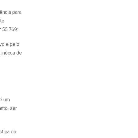
ência para
te
º 55.769:
vo e pelo
a inócua de
 é um
nto, ser
stiça do