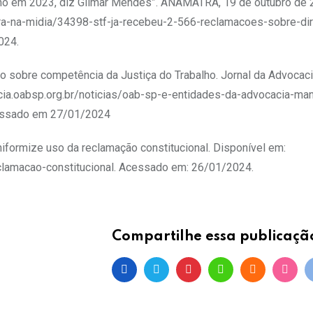
lho em 2023, diz Gilmar Mendes”. ANAMATRA, 19 de outubro de 
ra-na-midia/34398-stf-ja-recebeu-2-566-reclamacoes-sobre-dir
024.
sobre competência da Justiça do Trabalho. Jornal da Advocaci
acia.oabsp.org.br/noticias/oab-sp-e-entidades-da-advocacia-ma
cessado em 27/01/2024
formize uso da reclamação constitucional. Disponível em:
clamacao-constitucional. Acessado em: 26/01/2024.
Compartilhe essa publicaçã
Pinterest
Whatsapp
Cloud
Stum