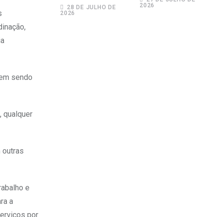
para Adecoagro
2026
Rosas como
28 DE JULHO DE
s
2026
em transação de
novo sócio
R$ 760 milhões
dinação,
ia
 vem sendo
, qualquer
 outras
rabalho e
ra a
erviços por