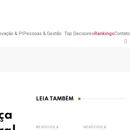
ovação & PI
Pessoas & Gestão
Top Decisores
Rankings
Contato
LEIA TAMBÉM
ça
NEGÓCIOS &
NEGÓCIOS &