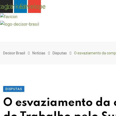
tagram
Linkedin
Envelope
Skip
to
Decisor Brasil
Notícias
Disputas
O esvaziamento da compet
content
DISPUTAS
O esvaziamento da 