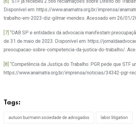
[6]
“STF já recebeu 2.566 reclamações sobre Direito do Traba
Disponível em: https://www.anamatra.org.br/imprensa/anamat
trabalho-em-2023-diz-gilmar-mendes. Acessado em 26/01/2
[7]
“OAB SP e entidades da advocacia manifestam preocupação 
de 31 de maio de 2023. Disponível em: https://jornaldaadvoc
preocupacao-sobre-competencia-da-justica-do-trabalho/. A
[8]
“Competência da Justiça do Trabalho: PGR pede que STF uni
https://www.anamatra.org.br/imprensa/noticias/34342-pgr-re
Tags:
autuori burmann sociedade de advogados
labor litigation