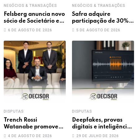
NEGÓCIOS & TRANSAÇÕES
NEGÓCIOS & TRANSAÇÕES
Felsberg anuncia novo
Safra adquire
sócio de Societário e
participação de 30%
M&A
na Treecorp
6 DE AGOSTO DE 2026
5 DE AGOSTO DE 2026
DISPUTAS
DISPUTAS
Trench Rossi
Deepfakes, provas
Watanabe promove
digitais e inteligência
sete advogados a
artificial: novos
4 DE AGOSTO DE 2026
29 DE JULHO DE 2026