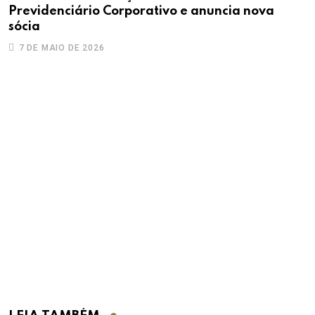
Previdenciário Corporativo e anuncia nova
sócia
7 DE MAIO DE 2026
D
D
a