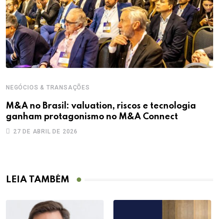
NEGÓCIOS & TRANSAÇÕES
N
M&A no Brasil: valuation, riscos e tecnologia
M
ganham protagonismo no M&A Connect
n
27 DE ABRIL DE 2026
LEIA TAMBÉM