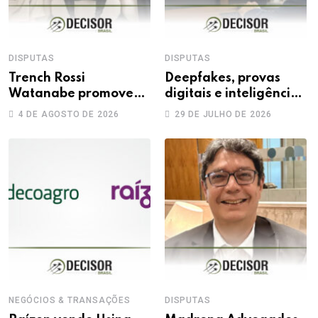
DISPUTAS
DISPUTAS
Trench Rossi
Deepfakes, provas
Watanabe promove
digitais e inteligência
sete advogados a
artificial: novos
4 DE AGOSTO DE 2026
29 DE JULHO DE 2026
sócios
desafios na produção
da prova trabalhista
NEGÓCIOS & TRANSAÇÕES
DISPUTAS