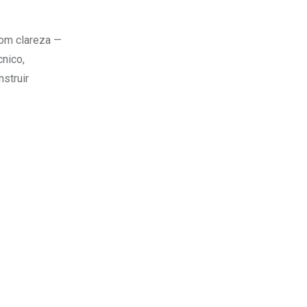
com clareza —
nico,
nstruir