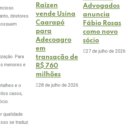
Raízen
Advogados
encioso
vende Usina
anuncia
nto, diretores
Caarapó
Fábio Rosas
s possuem
para
como novo
Adecoagro
sócio
em
27 de julho de 2026
ização. Para
transação de
cas menores e
R$ 760
milhões
28 de julho de 2026
etalhes e o
itos casos,
ócio.
r qualidade
Isso se traduz