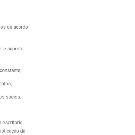
tos de acordo
ar e suporte
constante;
entos;
os sócios.
 escritório
isticação da