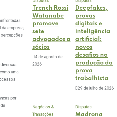
Disputas
Disputas
Trench Rossi
Deepfakes,
Watanabe
provas
enfrentadas
promove
digitais e
l da empresa,
sete
inteligência
a percepções
advogados a
artificial:
sócios
novos
desafios na
4 de agosto de
produção da
2026
 diversas
prova
a como uma
trabalhista
rocessos
29 de julho de 2026
ancas por
 de
Negócios &
Disputas
Transações
Madrona