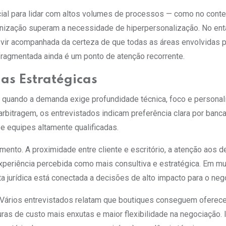
cial para lidar com altos volumes de processos — como no cont
onização superam a necessidade de hiperpersonalização. No enta
eve vir acompanhada da certeza de que todas as áreas envolvida
fragmentada ainda é um ponto de atenção recorrente.
as Estratégicas
 quando a demanda exige profundidade técnica, foco e personal
 arbitragem, os entrevistados indicam preferência clara por ban
e equipes altamente qualificadas.
mento. A proximidade entre cliente e escritório, a atenção aos d
xperiência percebida como mais consultiva e estratégica. Em mu
 jurídica está conectada a decisões de alto impacto para o neg
 Vários entrevistados relatam que boutiques conseguem oferece
ras de custo mais enxutas e maior flexibilidade na negociação. 