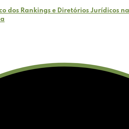
co dos Rankings e Diretórios Jurídicos n
ia