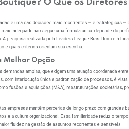
 Boutique? O Que os Diretores
lizadas é uma das decisões mais recorrentes — e estratégicas — 
lo mais adequado não segue uma fórmula única: depende do perfi
. A pesquisa realizada pela Leaders League Brasil trouxe à ton
o e quais critérios orientam sua escolha.
 a Melhor Opção
para demandas amplas, que exigem uma atuação coordenada entre
as, com interlocução única e padronização de processos, é vist
mo fusões e aquisições (M&A), reestruturações societárias, p
Muitas empresas mantêm parcerias de longo prazo com grandes b
s e a cultura organizacional. Essa familiaridade reduz o tempo
maior fluidez na gestão de assuntos recorrentes e sensíveis.