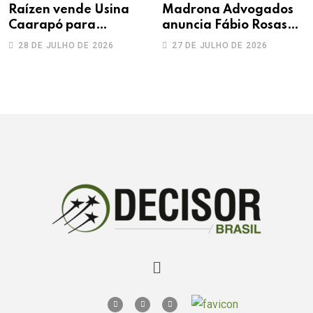
Raízen vende Usina
Madrona Advogados
Caarapó para
anuncia Fábio Rosas
Adecoagro em
como novo sócio
28 DE JULHO DE 2026
27 DE JULHO DE 2026
transação de R$ 760
milhões