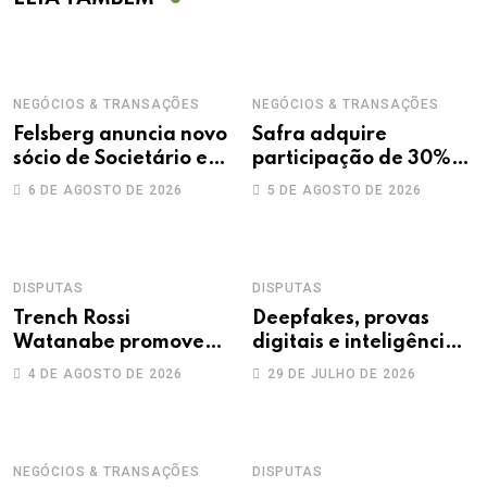
NEGÓCIOS & TRANSAÇÕES
NEGÓCIOS & TRANSAÇÕES
Felsberg anuncia novo
Safra adquire
sócio de Societário e
participação de 30%
M&A
na Treecorp
6 DE AGOSTO DE 2026
5 DE AGOSTO DE 2026
DISPUTAS
DISPUTAS
Trench Rossi
Deepfakes, provas
Watanabe promove
digitais e inteligência
sete advogados a
artificial: novos
4 DE AGOSTO DE 2026
29 DE JULHO DE 2026
sócios
desafios na produção
da prova trabalhista
NEGÓCIOS & TRANSAÇÕES
DISPUTAS