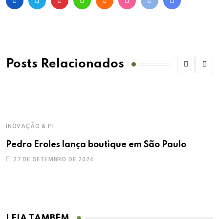
Posts Relacionados
INOVAÇÃO & PI
N
Pedro Eroles lança boutique em São Paulo
‘
c
27 DE SETEMBRO DE 2024
LEIA TAMBÉM