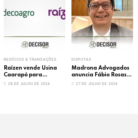
NEGÓCIOS & TRANSAÇÕES
DISPUTAS
Raízen vende Usina
Madrona Advogados
Caarapó para
anuncia Fábio Rosas
Adecoagro em
como novo sócio
28 DE JULHO DE 2026
27 DE JULHO DE 2026
transação de R$ 760
milhões