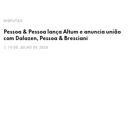
DISPUTAS
P
Pessoa & Pessoa lança Altum e anuncia união
E
com Dalazen, Pessoa & Bresciani
n
10 DE JULHO DE 2026