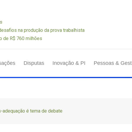
os
 desafios na produção da prova trabalhista
o de R$ 760 milhões
sações
Disputas
Inovação & PI
Pessoas & Ges
-adequação é tema de debate