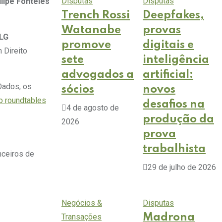
Disputas
Disputas
ilipe Fonteles
Trench Rossi
Deepfakes,
Watanabe
provas
LG
promove
digitais e
 Direito
sete
inteligência
advogados a
artificial:
Dados, os
sócios
novos
to roundtables
desafios na
4 de agosto de
produção da
2026
prova
trabalhista
nceiros de
29 de julho de 2026
Negócios &
Disputas
Transações
Madrona