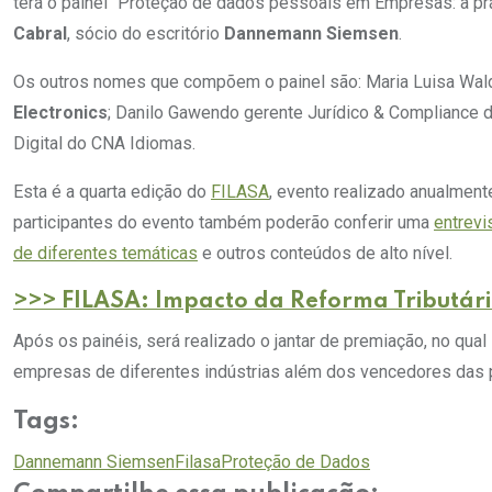
terá o painel “Proteção de dados pessoais em Empresas: a p
Cabral
, sócio do escritório
Dannemann Siemsen
.
Os outros nomes que compõem o painel são: Maria Luisa Wal
Electronics
; Danilo Gawendo gerente Jurídico & Compliance 
Digital do CNA Idiomas.
Esta é a quarta edição do
FILASA
, evento realizado anualment
participantes do evento também poderão conferir uma
entrevi
de diferentes temáticas
e outros conteúdos de alto nível.
>>> FILASA: Impacto da Reforma Tributár
Após os painéis, será realizado o jantar de premiação, no qu
empresas de diferentes indústrias além dos vencedores das 
Tags:
Dannemann Siemsen
Filasa
Proteção de Dados