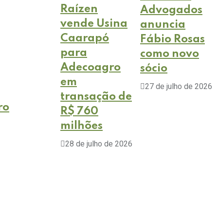
Raízen
Advogados
vende Usina
anuncia
Caarapó
Fábio Rosas
para
como novo
Adecoagro
sócio
em
27 de julho de 2026
transação de
ro
R$ 760
milhões
28 de julho de 2026