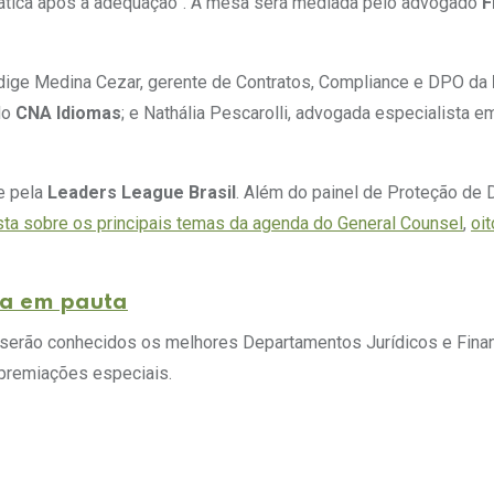
rática após a adequação”. A mesa será mediada pelo advogado
F
dige Medina Cezar, gerente de Contratos, Compliance e DPO da
do
CNA Idiomas
; e Nathália Pescarolli, advogada especialista em
e pela
Leaders League Brasil
. Além do painel de Proteção de 
sta sobre os principais temas da agenda do General Counsel
,
oi
ia em pauta
al serão conhecidos os melhores Departamentos Jurídicos e Fina
premiações especiais.