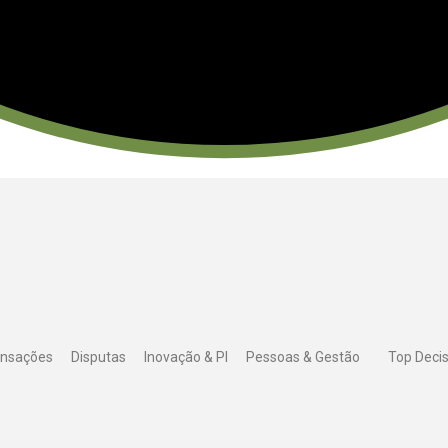
ansações
Disputas
Inovação & PI
Pessoas & Gestão
Top Deci