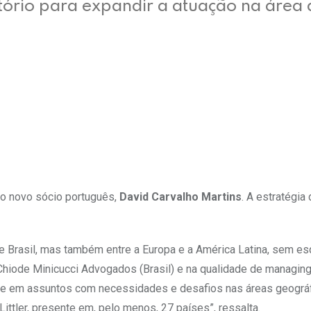
tório para expandir a atuação na área 
do novo sócio português,
David Carvalho Martins
. A estratégia
Brasil, mas também entre a Europa e a América Latina, sem esqu
hiode Minicucci Advogados (Brasil) e na qualidade de managing p
s e em assuntos com necessidades e desafios nas áreas geográ
Littler, presente em, pelo menos, 27 países”, ressalta.