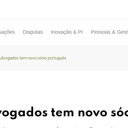
sações
Disputas
Inovação & PI
Pessoas & Ges
 Advogados tem novo sócio português
vogados tem novo só