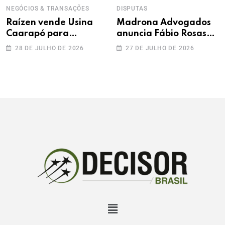
NEGÓCIOS & TRANSAÇÕES
DISPUTAS
Raízen vende Usina
Madrona Advogados
Caarapó para
anuncia Fábio Rosas
Adecoagro em
como novo sócio
28 DE JULHO DE 2026
27 DE JULHO DE 2026
transação de R$ 760
milhões