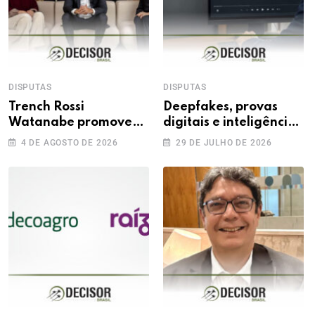
DISPUTAS
DISPUTAS
Trench Rossi
Deepfakes, provas
Watanabe promove
digitais e inteligência
sete advogados a
artificial: novos
4 DE AGOSTO DE 2026
29 DE JULHO DE 2026
sócios
desafios na produção
da prova trabalhista