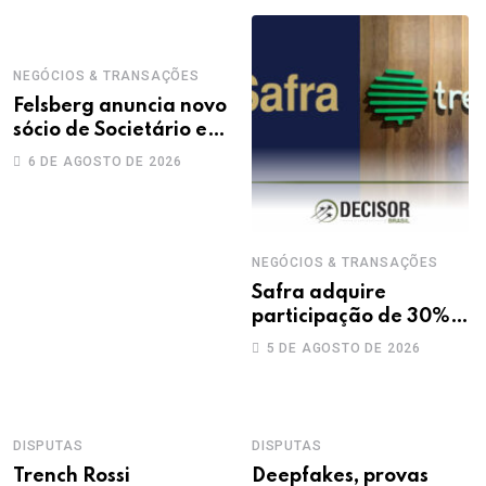
NEGÓCIOS & TRANSAÇÕES
Felsberg anuncia novo
sócio de Societário e
M&A
6 DE AGOSTO DE 2026
NEGÓCIOS & TRANSAÇÕES
Safra adquire
participação de 30%
na Treecorp
5 DE AGOSTO DE 2026
DISPUTAS
DISPUTAS
Trench Rossi
Deepfakes, provas