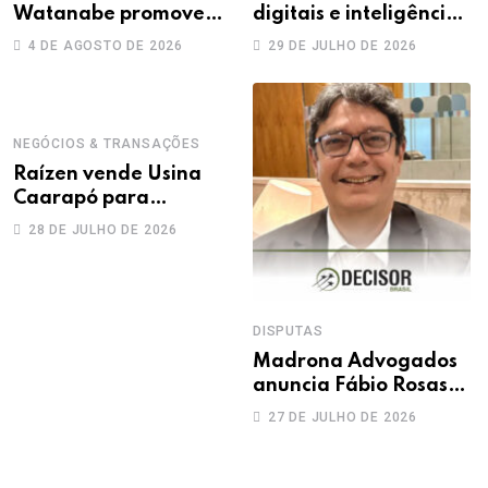
Watanabe promove
digitais e inteligência
sete advogados a
artificial: novos
4 DE AGOSTO DE 2026
29 DE JULHO DE 2026
sócios
desafios na produção
da prova trabalhista
NEGÓCIOS & TRANSAÇÕES
Raízen vende Usina
Caarapó para
Adecoagro em
28 DE JULHO DE 2026
transação de R$ 760
milhões
DISPUTAS
Madrona Advogados
anuncia Fábio Rosas
como novo sócio
27 DE JULHO DE 2026