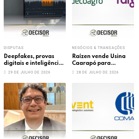
DISPUTAS
NEGÓCIOS & TRANSAÇÕES
Deepfakes, provas
Raízen vende Usina
digitais e inteligência
Caarapó para
artificial: novos
Adecoagro em
29 DE JULHO DE 2026
28 DE JULHO DE 2026
desafios na produção
transação de R$ 760
da prova trabalhista
milhões