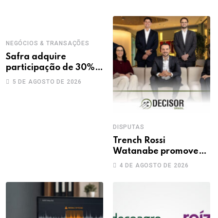
NEGÓCIOS & TRANSAÇÕES
Safra adquire
participação de 30%
na Treecorp
5 DE AGOSTO DE 2026
DISPUTAS
Trench Rossi
Watanabe promove
sete advogados a
4 DE AGOSTO DE 2026
sócios