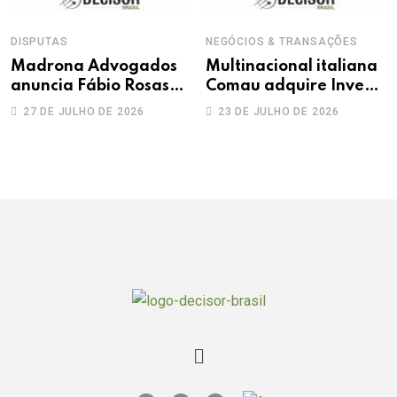
DISPUTAS
NEGÓCIOS & TRANSAÇÕES
Madrona Advogados
Multinacional italiana
anuncia Fábio Rosas
Comau adquire Invent
como novo sócio
Solutions
27 DE JULHO DE 2026
23 DE JULHO DE 2026