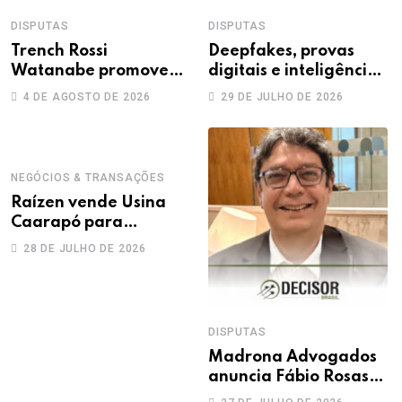
DISPUTAS
DISPUTAS
Trench Rossi
Deepfakes, provas
Watanabe promove
digitais e inteligência
sete advogados a
artificial: novos
4 DE AGOSTO DE 2026
29 DE JULHO DE 2026
sócios
desafios na produção
da prova trabalhista
NEGÓCIOS & TRANSAÇÕES
Raízen vende Usina
Caarapó para
Adecoagro em
28 DE JULHO DE 2026
transação de R$ 760
milhões
DISPUTAS
Madrona Advogados
anuncia Fábio Rosas
como novo sócio