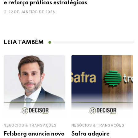
e reforça práticas estratégicas
2
22 DE JANEIRO DE 2026
LEIA TAMBÉM
NEGÓCIOS & TRANSAÇÕES
NEGÓCIOS & TRANSAÇÕES
Felsberg anuncia novo
Safra adquire