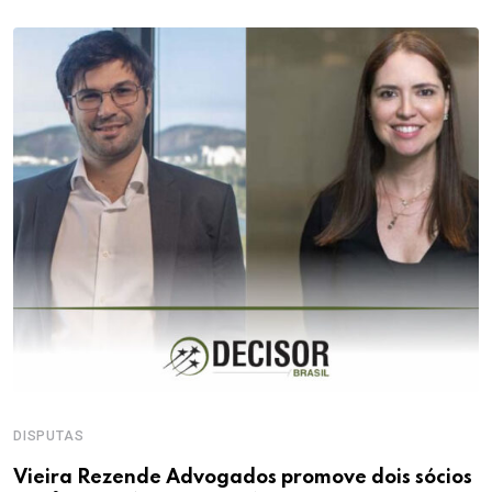
DISPUTAS
T
Vieira Rezende Advogados promove dois sócios
T