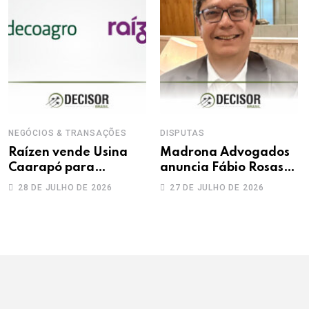
NEGÓCIOS & TRANSAÇÕES
DISPUTAS
Raízen vende Usina
Madrona Advogados
Caarapó para
anuncia Fábio Rosas
Adecoagro em
como novo sócio
28 DE JULHO DE 2026
27 DE JULHO DE 2026
transação de R$ 760
milhões