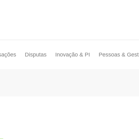
sações
Disputas
Inovação & PI
Pessoas & Ges