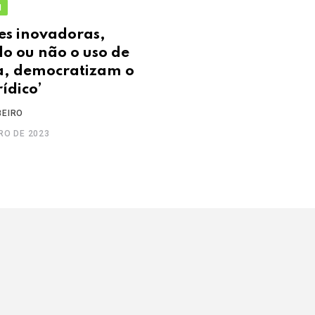
I
ões inovadoras,
o ou não o uso de
a, democratizam o
ídico’
BEIRO
RO DE 2023