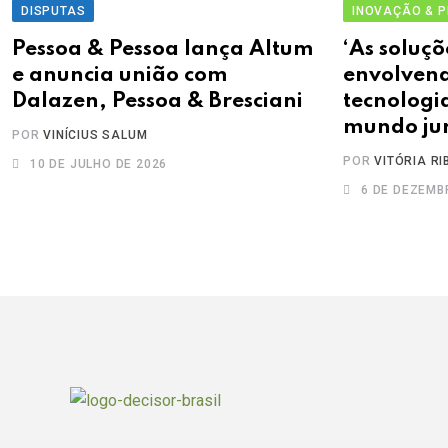
DISPUTAS
INOVAÇÃO & P
Pessoa & Pessoa lança Altum
‘As soluç
e anuncia união com
envolvend
Dalazen, Pessoa & Bresciani
tecnologi
mundo jur
POR
VINÍCIUS SALUM
POR
VITÓRIA RI
10 DE JULHO DE 2026
6 DE DEZEMB