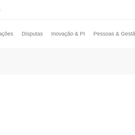
p
ações
Disputas
Inovação & PI
Pessoas & Gest