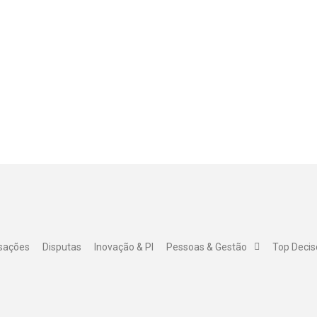
nsações
Disputas
Inovação & PI
Pessoas & Gestão
Top Decis