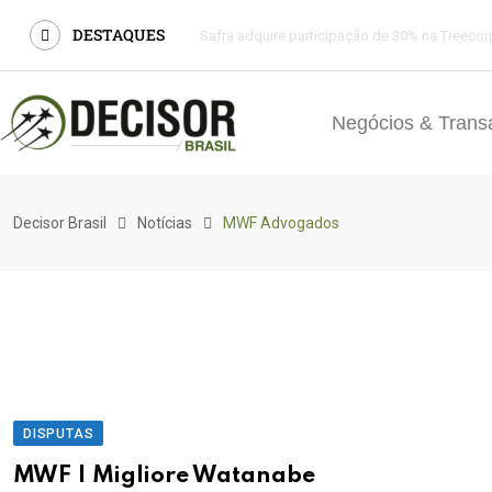
DESTAQUES
Safra adquire participação de 30% na Treecor
Negócios & Trans
Decisor Brasil
Notícias
MWF Advogados
DISPUTAS
MWF | Migliore Watanabe