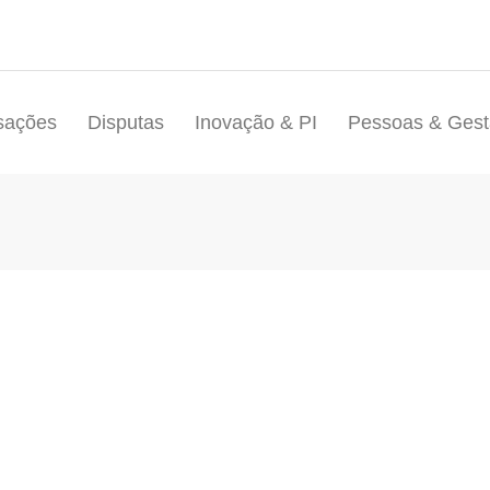
sações
Disputas
Inovação & PI
Pessoas & Ges