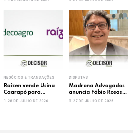
sócios
desafios na produção
da prova trabalhista
NEGÓCIOS & TRANSAÇÕES
DISPUTAS
Raízen vende Usina
Madrona Advogados
Caarapó para
anuncia Fábio Rosas
Adecoagro em
como novo sócio
28 DE JULHO DE 2026
27 DE JULHO DE 2026
transação de R$ 760
milhões