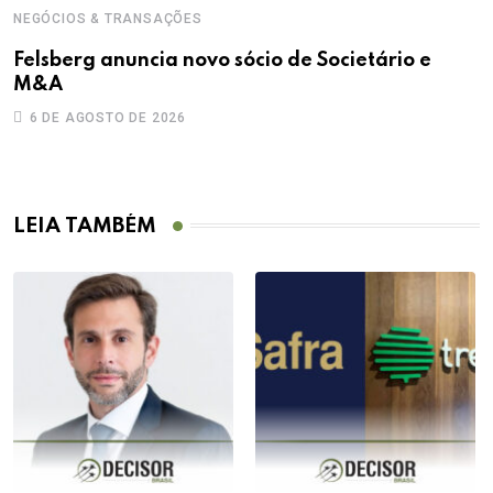
NEGÓCIOS & TRANSAÇÕES
D
Felsberg anuncia novo sócio de Societário e
T
M&A
a
6 DE AGOSTO DE 2026
LEIA TAMBÉM