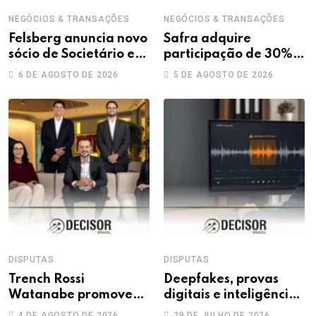
NEGÓCIOS & TRANSAÇÕES
NEGÓCIOS & TRANSAÇÕES
Felsberg anuncia novo
Safra adquire
sócio de Societário e
participação de 30%
M&A
na Treecorp
6 DE AGOSTO DE 2026
5 DE AGOSTO DE 2026
DISPUTAS
DISPUTAS
Trench Rossi
Deepfakes, provas
Watanabe promove
digitais e inteligência
sete advogados a
artificial: novos
4 DE AGOSTO DE 2026
29 DE JULHO DE 2026