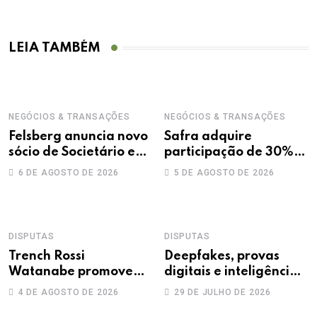
LEIA TAMBÉM
NEGÓCIOS & TRANSAÇÕES
NEGÓCIOS & TRANSAÇÕES
Felsberg anuncia novo
Safra adquire
sócio de Societário e
participação de 30%
M&A
na Treecorp
6 DE AGOSTO DE 2026
5 DE AGOSTO DE 2026
DISPUTAS
DISPUTAS
Trench Rossi
Deepfakes, provas
Watanabe promove
digitais e inteligência
sete advogados a
artificial: novos
4 DE AGOSTO DE 2026
29 DE JULHO DE 2026
sócios
desafios na produção