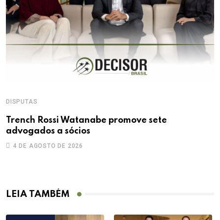
DISPUTAS
D
Trench Rossi Watanabe promove sete
M
advogados a sócios
n
4 DE AGOSTO DE 2026
LEIA TAMBÉM