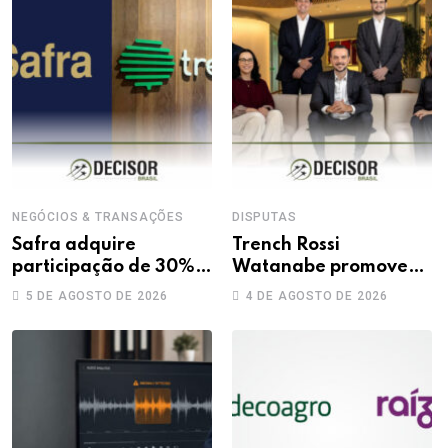
NEGÓCIOS & TRANSAÇÕES
DISPUTAS
Safra adquire
Trench Rossi
participação de 30%
Watanabe promove
na Treecorp
sete advogados a
5 DE AGOSTO DE 2026
4 DE AGOSTO DE 2026
sócios