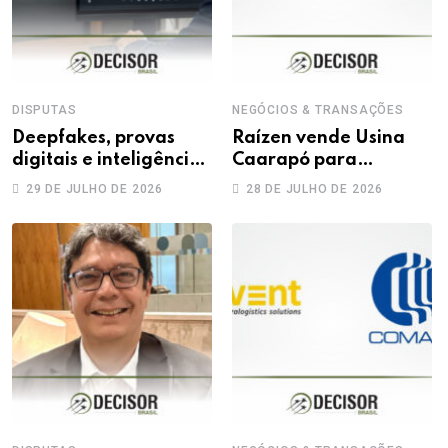
DISPUTAS
NEGÓCIOS & TRANSAÇÕES
Deepfakes, provas
Raízen vende Usina
digitais e inteligência
Caarapó para
artificial: novos
Adecoagro em
29 DE JULHO DE 2026
28 DE JULHO DE 2026
desafios na produção
transação de R$ 760
da prova trabalhista
milhões