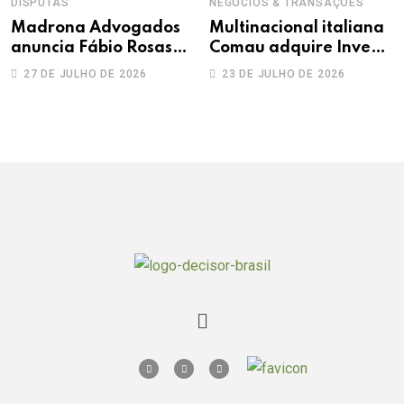
DISPUTAS
NEGÓCIOS & TRANSAÇÕES
Madrona Advogados
Multinacional italiana
anuncia Fábio Rosas
Comau adquire Invent
como novo sócio
Solutions
27 DE JULHO DE 2026
23 DE JULHO DE 2026