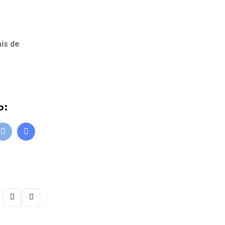
ais de
o:
bleUpon
Print
Share
via
Email