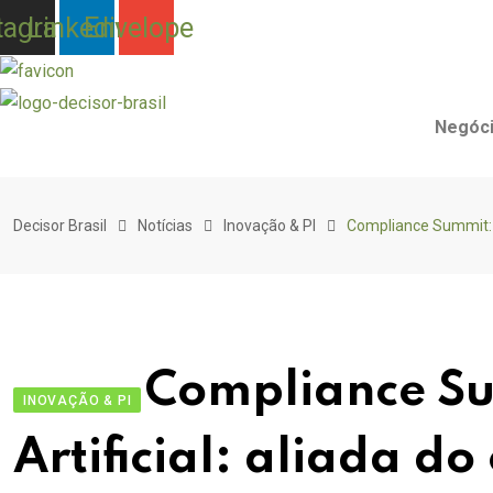
tagram
Linkedin
Envelope
Negóci
Skip
to
Decisor Brasil
Notícias
Inovação & PI
Compliance Summit: In
content
Compliance Su
INOVAÇÃO & PI
Artificial: aliada d