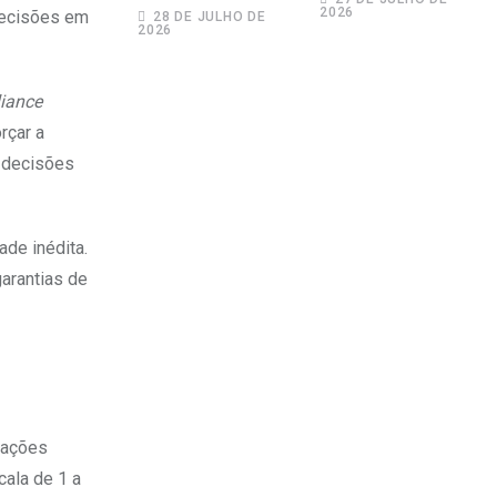
para Adecoagro
2026
Rosas como
decisões em
28 DE JULHO DE
2026
em transação de
novo sócio
R$ 760 milhões
iance
rçar a
s decisões
ade inédita.
arantias de
gações
cala de 1 a