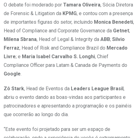
O debate foi moderado por
Tamara Oliveira
, Sócia Diretora
de Forensic & Litigation da
KPMG
, e contou com a presença
de importantes figuras do setor, incluindo
Monica Benedeti
,
Head of Compliance and Corporate Governance da
Getnet
;
Milena Sbrana
, Head of Legal & Integrity da
ABB
;
Silvio
Ferraz
, Head of Risk and Compliance Brazil do
Mercado
Livre
; e
Maria Isabel Carvalho S. Longhi
, Chief
Compliance Officer para Latam & Canada de Payments do
Google
.
Zô Stark
, Head de Eventos da
Leaders League Brasil
,
abriu o evento dando as boas-vindas aos participantes e
patrocinadores e apresentando a programação e os painéis
que ocorrerão ao longo do dia.
“Este evento foi projetado para ser um espaço de
colaboração, onde a experiência de vocês é extremamente