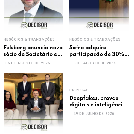
NEGÓCIOS & TRANSAÇÕES
NEGÓCIOS & TRANSAÇÕES
Felsberg anuncia novo
Safra adquire
sócio de Societário e
participação de 30%
M&A
na Treecorp
6 DE AGOSTO DE 2026
5 DE AGOSTO DE 2026
DISPUTAS
Deepfakes, provas
digitais e inteligência
artificial: novos
29 DE JULHO DE 2026
desafios na produção
da prova trabalhista