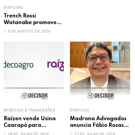
DISPUTAS
Trench Rossi
Watanabe promove
sete advogados a
4 DE AGOSTO DE 2026
sócios
NEGÓCIOS & TRANSAÇÕES
DISPUTAS
Raízen vende Usina
Madrona Advogados
Caarapó para
anuncia Fábio Rosas
Adecoagro em
como novo sócio
28 DE JULHO DE 2026
27 DE JULHO DE 2026