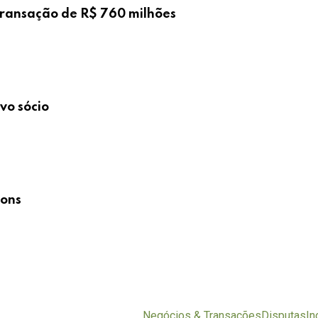
ransação de R$ 760 milhões
vo sócio
ions
Negócios & Transações
Disputas
In