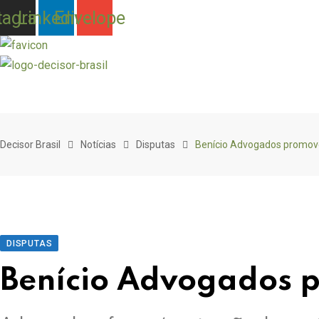
tagram
Linkedin
Envelope
Skip
to
Decisor Brasil
Notícias
Disputas
Benício Advogados promov
content
DISPUTAS
Benício Advogados 