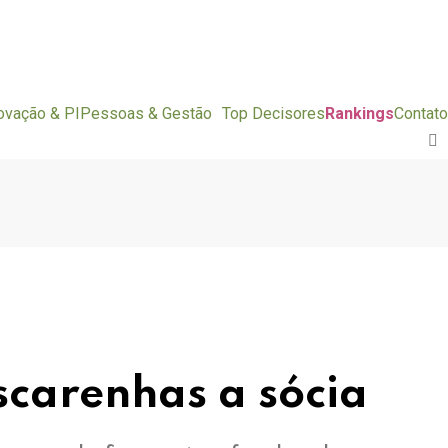
ovação & PI
Pessoas & Gestão
Top Decisores
Rankings
Contato
carenhas a sócia