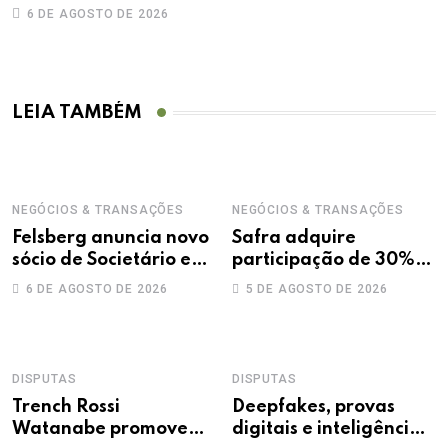
6 DE AGOSTO DE 2026
LEIA TAMBÉM
NEGÓCIOS & TRANSAÇÕES
NEGÓCIOS & TRANSAÇÕES
Felsberg anuncia novo
Safra adquire
sócio de Societário e
participação de 30%
M&A
na Treecorp
6 DE AGOSTO DE 2026
5 DE AGOSTO DE 2026
DISPUTAS
DISPUTAS
Trench Rossi
Deepfakes, provas
Watanabe promove
digitais e inteligência