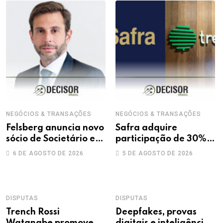
NEGÓCIOS & TRANSAÇÕES
NEGÓCIOS & TRANSAÇÕES
Felsberg anuncia novo
Safra adquire
sócio de Societário e
participação de 30%
M&A
na Treecorp
6 DE AGOSTO DE 2026
5 DE AGOSTO DE 2026
DISPUTAS
DISPUTAS
Trench Rossi
Deepfakes, provas