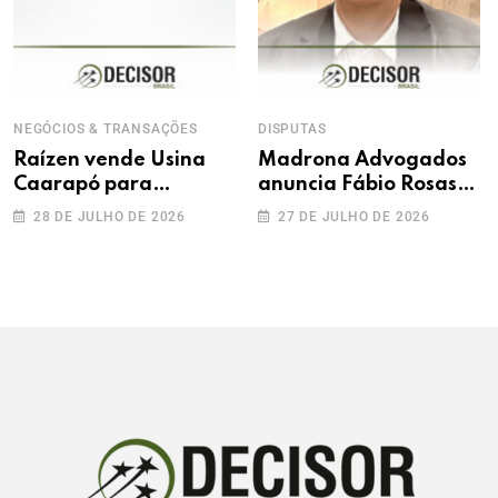
NEGÓCIOS & TRANSAÇÕES
DISPUTAS
Raízen vende Usina
Madrona Advogados
Caarapó para
anuncia Fábio Rosas
Adecoagro em
como novo sócio
28 DE JULHO DE 2026
27 DE JULHO DE 2026
transação de R$ 760
milhões