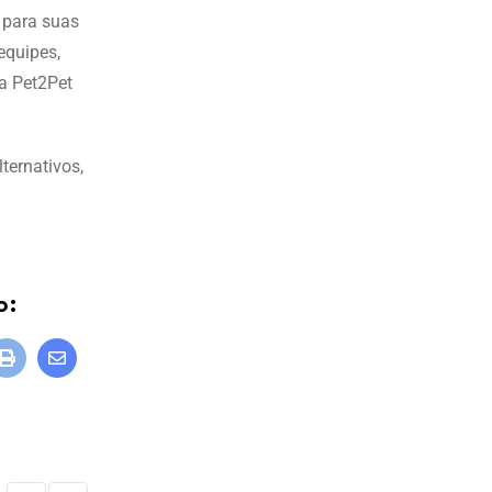
 para suas
equipes,
a Pet2Pet
ternativos,
o: