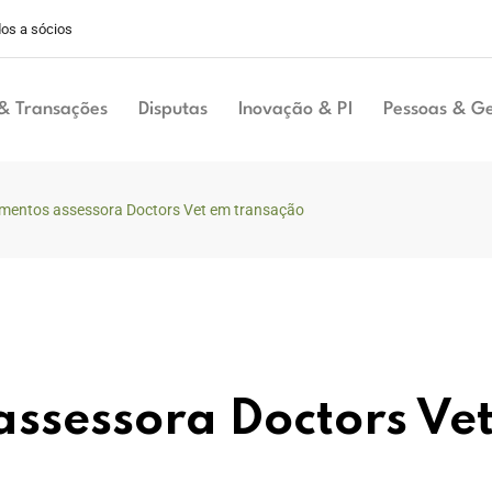
os a sócios
& Transações
Disputas
Inovação & PI
Pessoas & G
imentos assessora Doctors Vet em transação
assessora Doctors Ve