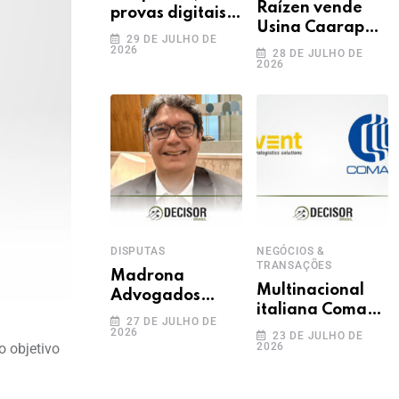
Raízen vende
provas digitais e
Usina Caarapó
inteligência
29 DE JULHO DE
para Adecoagro
2026
artificial: novos
28 DE JULHO DE
2026
em transação de
desafios na
R$ 760 milhões
produção da
prova
trabalhista
DISPUTAS
NEGÓCIOS &
TRANSAÇÕES
Madrona
Multinacional
Advogados
italiana Comau
anuncia Fábio
27 DE JULHO DE
adquire Invent
2026
Rosas como
23 DE JULHO DE
o objetivo
2026
Solutions
novo sócio