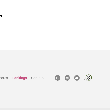
NEGÓCIOS & TRANSAÇÕES
na
TIM compra V8.Tech em transação de R
e reforça presença no B2B
5 DE DEZEMBRO DE 2025
sores
Rankings
Contato