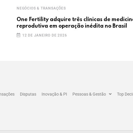
NEGÓCIOS & TRANSAÇÕES
One Fertility adquire três clínicas de medici
reprodutiva em operação inédita no Brasil
12 DE JANEIRO DE 2026
ansações
Disputas
Inovação & PI
Pessoas & Gestão
Top Deci