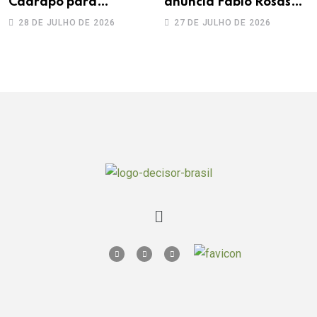
Caarapó para
anuncia Fábio Rosas
Adecoagro em
como novo sócio
28 DE JULHO DE 2026
27 DE JULHO DE 2026
transação de R$ 760
milhões