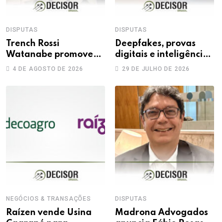
DISPUTAS
DISPUTAS
Trench Rossi
Deepfakes, provas
Watanabe promove
digitais e inteligência
sete advogados a
artificial: novos
4 DE AGOSTO DE 2026
29 DE JULHO DE 2026
sócios
desafios na produção
da prova trabalhista
NEGÓCIOS & TRANSAÇÕES
DISPUTAS
Raízen vende Usina
Madrona Advogados