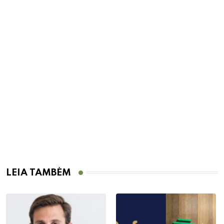
D
T
a
LEIA TAMBÉM