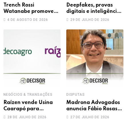
Trench Rossi
Deepfakes, provas
Watanabe promove
digitais e inteligência
sete advogados a
artificial: novos
4 DE AGOSTO DE 2026
29 DE JULHO DE 2026
sócios
desafios na produção
da prova trabalhista
NEGÓCIOS & TRANSAÇÕES
DISPUTAS
Raízen vende Usina
Madrona Advogados
Caarapó para
anuncia Fábio Rosas
Adecoagro em
como novo sócio
28 DE JULHO DE 2026
27 DE JULHO DE 2026
transação de R$ 760
milhões