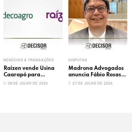
NEGÓCIOS & TRANSAÇÕES
DISPUTAS
Raízen vende Usina
Madrona Advogados
Caarapó para
anuncia Fábio Rosas
Adecoagro em
como novo sócio
28 DE JULHO DE 2026
27 DE JULHO DE 2026
transação de R$ 760
milhões