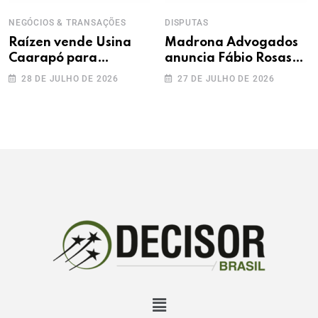
NEGÓCIOS & TRANSAÇÕES
DISPUTAS
Raízen vende Usina
Madrona Advogados
Caarapó para
anuncia Fábio Rosas
Adecoagro em
como novo sócio
28 DE JULHO DE 2026
27 DE JULHO DE 2026
transação de R$ 760
milhões