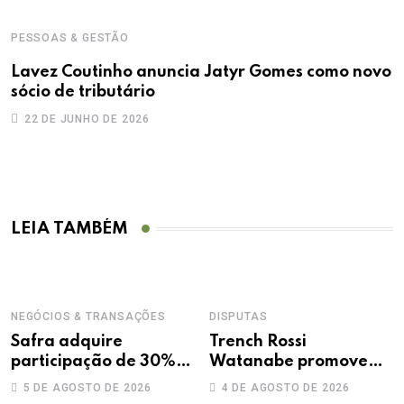
PESSOAS & GESTÃO
Lavez Coutinho anuncia Jatyr Gomes como novo
sócio de tributário
22 DE JUNHO DE 2026
LEIA TAMBÉM
NEGÓCIOS & TRANSAÇÕES
DISPUTAS
Safra adquire
Trench Rossi
participação de 30%
Watanabe promove
na Treecorp
sete advogados a
5 DE AGOSTO DE 2026
4 DE AGOSTO DE 2026
sócios