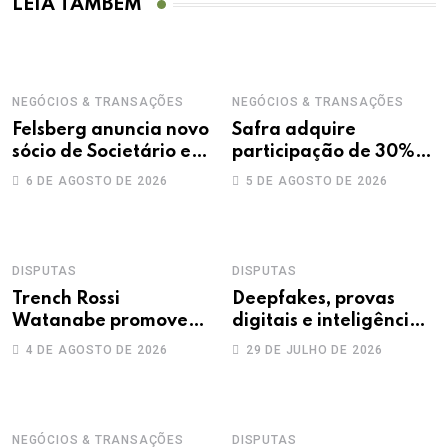
LEIA TAMBÉM
NEGÓCIOS & TRANSAÇÕES
NEGÓCIOS & TRANSAÇÕES
Felsberg anuncia novo
Safra adquire
sócio de Societário e
participação de 30%
M&A
na Treecorp
6 DE AGOSTO DE 2026
5 DE AGOSTO DE 2026
DISPUTAS
DISPUTAS
Trench Rossi
Deepfakes, provas
Watanabe promove
digitais e inteligência
sete advogados a
artificial: novos
4 DE AGOSTO DE 2026
29 DE JULHO DE 2026
sócios
desafios na produção
da prova trabalhista
NEGÓCIOS & TRANSAÇÕES
DISPUTAS