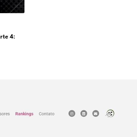
DISPUTAS
rte 4:
Campos Mello Advogados fortalece áre
Tributário e Imobiliário
15 DE OUTUBRO DE 2025
sores
Rankings
Contato