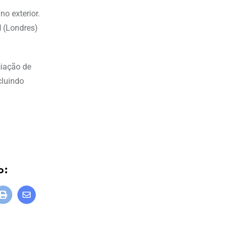
no exterior.
l
(Londres)
ciação de
cluindo
o: