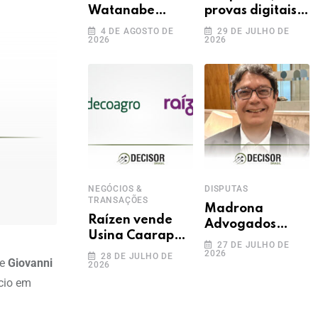
Watanabe
provas digitais e
promove sete
inteligência
4 DE AGOSTO DE
29 DE JULHO DE
2026
2026
advogados a
artificial: novos
sócios
desafios na
produção da
prova
trabalhista
NEGÓCIOS &
DISPUTAS
TRANSAÇÕES
Madrona
Raízen vende
Advogados
Usina Caarapó
anuncia Fábio
27 DE JULHO DE
para Adecoagro
2026
Rosas como
28 DE JULHO DE
de
Giovanni
2026
em transação de
novo sócio
ócio em
R$ 760 milhões