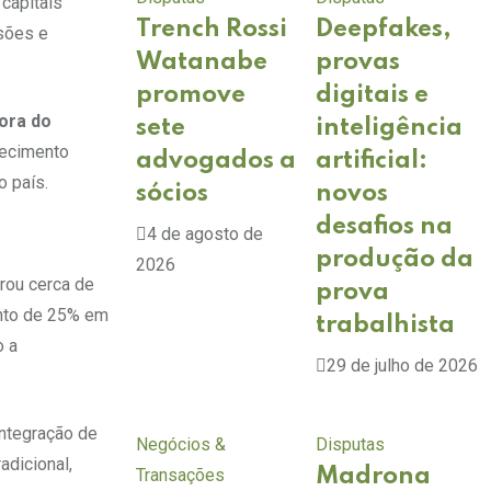
 capitais
Trench Rossi
Deepfakes,
sões e
Watanabe
provas
promove
digitais e
ora do
sete
inteligência
recimento
advogados a
artificial:
o país.
sócios
novos
desafios na
4 de agosto de
produção da
2026
trou cerca de
prova
ento de 25% em
trabalhista
o a
29 de julho de 2026
ntegração de
Negócios &
Disputas
dicional,
Transações
Madrona