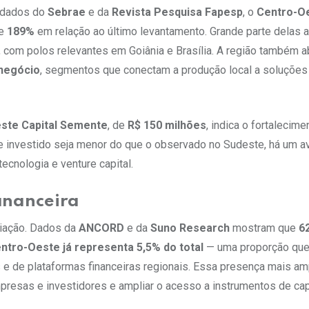
o dados do
Sebrae
e da
Revista Pesquisa Fapesp
, o
Centro-O
de
189%
em relação ao último levantamento. Grande parte delas 
, com polos relevantes em Goiânia e Brasília. A região também a
onegócio
, segmentos que conectam a produção local a soluções 
este Capital Semente
, de
R$ 150 milhões
, indica o fortalecim
e investido seja menor do que o observado no Sudeste, há um a
ecnologia e venture capital.
inanceira
diação. Dados da
ANCORD
e da
Suno Research
mostram que
6
ntro-Oeste já representa 5,5% do total
— uma proporção qu
e de plataformas financeiras regionais. Essa presença mais am
mpresas e investidores e ampliar o acesso a instrumentos de cap