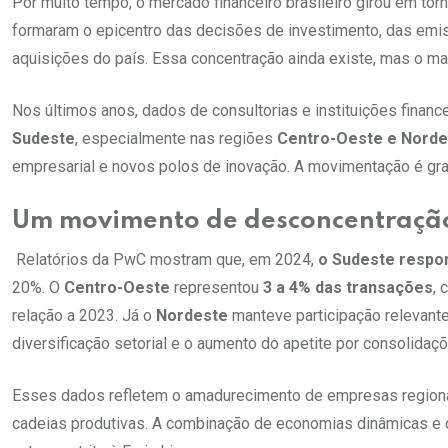
Por muito tempo, o mercado financeiro brasileiro girou em tor
formaram o epicentro das decisões de investimento, das emis
aquisições do país. Essa concentração ainda existe, mas o mapa
Nos últimos anos, dados de consultorias e instituições finan
Sudeste
, especialmente nas regiões
Centro-Oeste e Norde
empresarial e novos polos de inovação. A movimentação é gradu
Um movimento de desconcentraçã
Relatórios da PwC mostram que, em 2024,
o Sudeste respo
20%. O
Centro-Oeste
representou
3 a 4% das transações
, 
relação a 2023. Já o
Nordeste
manteve participação relevant
diversificação setorial e o aumento do apetite por consolidaç
Esses dados refletem o amadurecimento de empresas regionai
cadeias produtivas. A combinação de economias dinâmicas e d