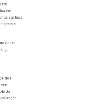
este
atua em
briga startups
digitais e
ento de um
vanço
2% dos
e vem
pla de
italização