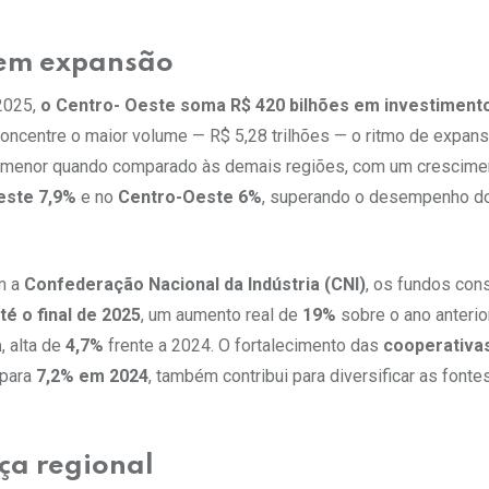
o em expansão
2025,
o Centro- Oeste soma R$ 420 bilhões em investiment
oncentre o maior volume — R$ 5,28 trilhões — o ritmo de expans
 menor quando comparado às demais regiões, com um crescimen
este 7,9%
e no
Centro-Oeste 6%
, superando o desempenho d
m a
Confederação Nacional da Indústria (CNI)
, os fundos cons
até o final de 2025
, um aumento real de
19%
sobre o ano anterio
a
, alta de
4,7%
frente a 2024. O fortalecimento das
cooperativas
 para
7,2% em 2024
, também contribui para diversificar as fonte
ça regional