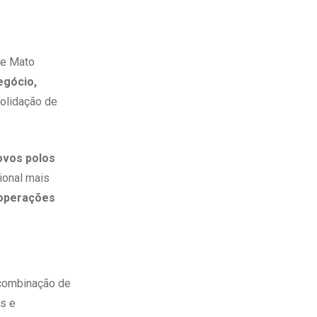
 e Mato
egócio,
olidação de
ovos polos
ional mais
 operações
 combinação de
es e