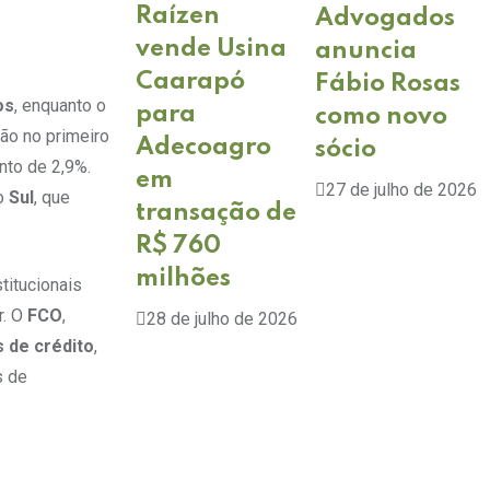
Raízen
Advogados
vende Usina
anuncia
Caarapó
Fábio Rosas
os
, enquanto o
para
como novo
ão no primeiro
Adecoagro
sócio
to de 2,9%.
em
27 de julho de 2026
o
Sul
, que
transação de
R$ 760
milhões
titucionais
r. O
FCO
,
28 de julho de 2026
 de crédito
,
s de