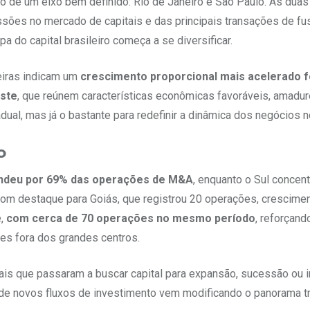
no de um eixo bem definido: Rio de Janeiro e São Paulo. As duas
sões no mercado de capitais e das principais transações de fu
 do capital brasileiro começa a se diversificar.
ceiras indicam um
crescimento proporcional mais acelerado f
ste
, que reúnem características econômicas favoráveis, amadu
al, mas já o bastante para redefinir a dinâmica dos negócios n
o
ndeu por 69% das operações de M&A
, enquanto o Sul concen
com destaque para Goiás, que registrou 20 operações, crescim
e,
com cerca de 70 operações no mesmo período
, reforçand
ões fora dos grandes centros.
s que passaram a buscar capital para expansão, sucessão ou i
e novos fluxos de investimento vem modificando o panorama tra